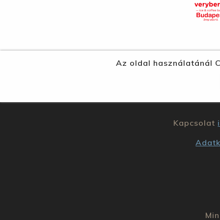
Az oldal használatánál C
Kapcsolat
Adatk
Min