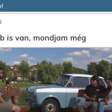
k!
0
bb is van, mondjam még