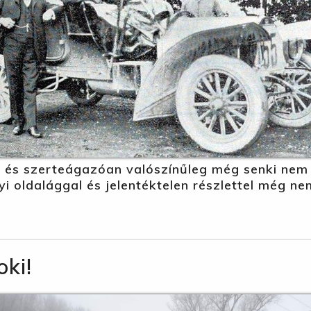
en és szerteágazóan valószínűleg még senki ne
yi oldalággal és jelentéktelen részlettel még n
ki!