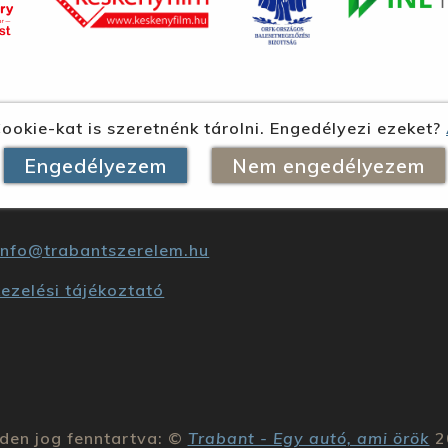
ookie-kat is szeretnénk tárolni. Engedélyezi ezeket?
Engedélyezem
Nem engedélyezem
info@trabantszerelem.hu
ezelési tájékoztató
den jog fenntartva: ©
Trabant - Egy autó, ami örök
2