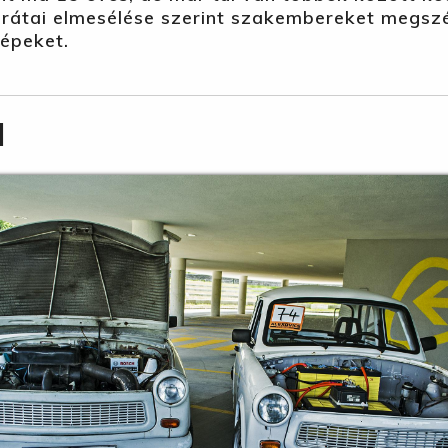
átai elmesélése szerint szakembereket megszégy
gépeket.
l