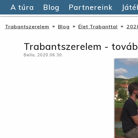
A túra
Blog
Partnereink
Játé
Trabantszerelem
Blog
Élet Trabanttal
202
Trabantszerelem - tová
Bella, 2020.06.30.