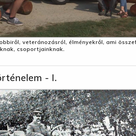
obbiről, veteránozásról, élményekről, ami össz
nknak, csoportjainknak.
ténelem - I.